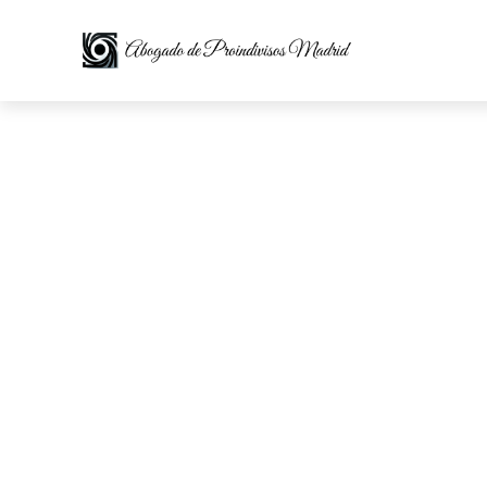
Proi
Ase