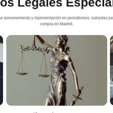
ios Legales Especia
 asesoramiento y representación en proindivisos, subastas jud
compra en Madrid.